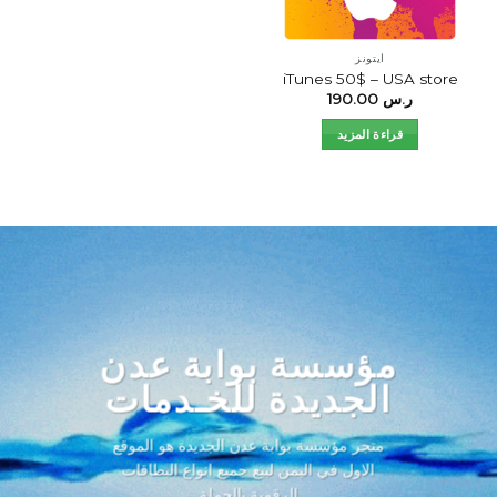
ايتونز
iTunes 50$ – USA store
ر.س
190.00
قراءة المزيد
مؤسسة بوابة عدن
الجديدة للخـدمات
متجر مؤسسة بوابة عدن الجديدة هو الموقع
الاول في اليمن لبيع جميع انواع البطاقات
الرقمية بالجملة